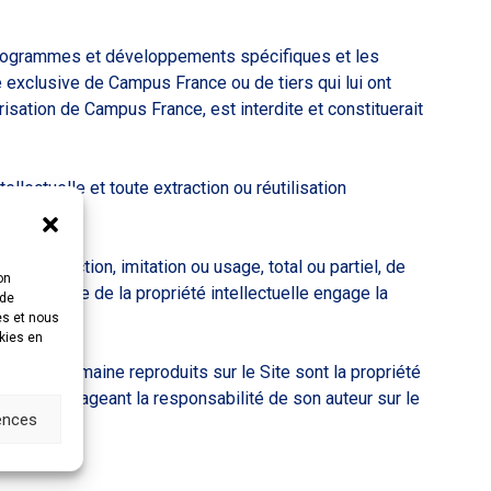
programmes et développements spécifiques et les
é exclusive de Campus France ou de tiers qui lui ont
isation de Campus France, est interdite et constituerait
llectuelle et toute extraction ou réutilisation
eproduction, imitation ou usage, total ou partiel, de
on
nts du Code de la propriété intellectuelle engage la
 de
es et nous
okies en
ms de domaine reproduits sur le Site sont la propriété
pation engageant la responsabilité de son auteur sur le
rences