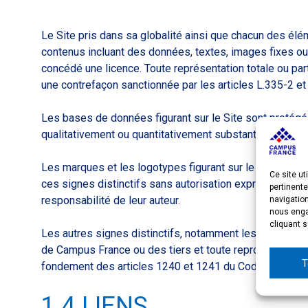
Le Site pris dans sa globalité ainsi que chacun des 
contenus incluant des données, textes, images fixes ou 
concédé une licence. Toute représentation totale ou part
une contrefaçon sanctionnée par les articles L.335-2 et 
Les bases de données figurant sur le Site sont protégées
qualitativement ou quantitativement substantielle du 
Les marques et les logotypes figurant sur le Site sont 
Ce site ut
ces signes distinctifs sans autorisation expresse et en 
pertinente
responsabilité de leur auteur.
navigatio
nous engag
cliquant s
Les autres signes distinctifs, notamment les dénominat
de Campus France ou des tiers et toute reproduction sa
T
fondement des articles 1240 et 1241 du Code civil.
1.4 LIENS