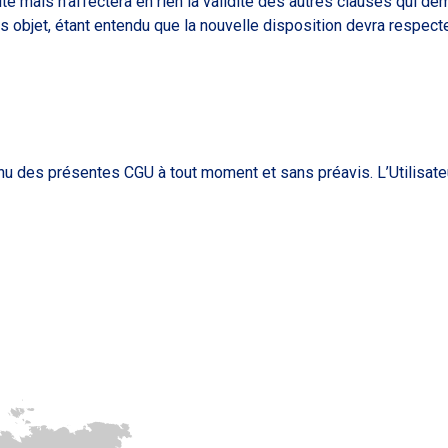
ite mais n’affectera en rien la validité des autres clauses qui 
s objet, étant entendu que la nouvelle disposition devra respect
u des présentes CGU à tout moment et sans préavis. L’Utilisateur