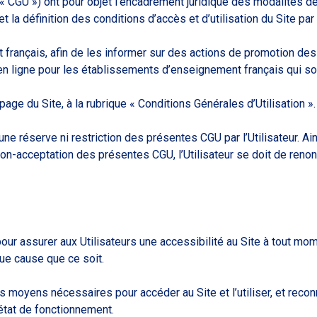
 « CGU ») ont pour objet l’encadrement juridique des modalités de
 la définition des conditions d’accès et d’utilisation du Site par «
français, afin de les informer sur des actions de promotion des 
ion en ligne pour les établissements d’enseignement français qui 
e du Site, à la rubrique « Conditions Générales d’Utilisation ».
une réserve ni restriction des présentes CGU par l’Utilisateur. Ain
-acceptation des présentes CGU, l’Utilisateur se doit de renoncer 
ur assurer aux Utilisateurs une accessibilité au Site à tout mo
que cause que ce soit.
 moyens nécessaires pour accéder au Site et l’utiliser, et reconna
t état de fonctionnement.