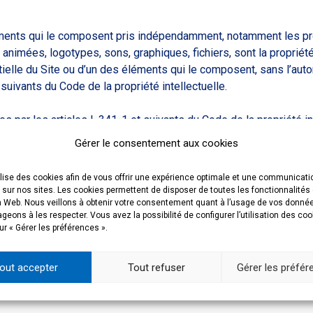
éléments qui le composent pris indépendamment, notamment les 
animées, logotypes, sons, graphiques, fichiers, sont la propriét
ielle du Site ou d’un des éléments qui le composent, sans l’autor
suivants du Code de la propriété intellectuelle.
 par les articles L.341-1 et suivants du Code de la propriété inte
contenu des bases de données est sanctionnée.
Gérer le consentement aux cookies
des marques déposées par Campus France ou par des tiers. Toute r
ilise des cookies afin de vous offrir une expérience optimale et une communicati
violation des interdictions prévues aux articles L.713-2 et suiva
 sur nos sites. Les cookies permettent de disposer de toutes les fonctionnalités
n Web. Nous veillons à obtenir votre consentement quant à l’usage de vos donné
eons à les respecter. Vous avez la possibilité de configurer l’utilisation des co
ur « Gérer les préférences ».
ions sociales, logos, slogans, noms commerciaux, enseignes, no
ns autorisation expresse est susceptible de constituer une usur
out accepter
Tout refuser
Gérer les préfé