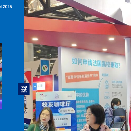
N 2025
Actualités
JUI
Tournée Printemps Chine 202
Next
slide