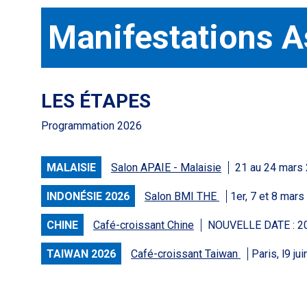
Manifestations A
LES ÉTAPES
Programmation 2026
MALAISIE
Salon APAIE - Malaisie
21 au 24 mars
INDONÉSIE 2026
Salon BMI THE
1er, 7 et 8 mar
CHINE
Café-croissant Chine
NOUVELLE DATE : 2
TAIWAN 2026
Café-croissant Taiwan
Paris, l9 ju