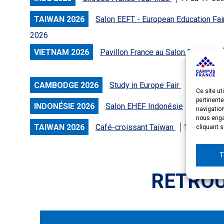
TAIWAN 2026
Salon EEFT - European Education Fai
2026
VIETNAM 2026
Pavillon France au Salon BMI THE
CAMBODGE 2026
Study in Europe Fair
18 novem
Ce site ut
pertinente
INDONÉSIE 2026
Salon EHEF Indonésie
4, 7 et 
navigatio
nous engag
TAIWAN 2026
Café-croissant Taiwan
19 juin 202
cliquant s
T
RETROU