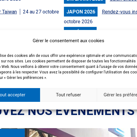
r Taiwan
24 au 27 octobre
JAPON 2026
Rendez-vous inst
octobre 2026
24 au 27 octobre 2026
CORÉE 2026
Salon "Etudier e
Gérer le consentement aux cookies
novembre 2026
bre 2026
THAÏLANDE
Salon OCSC Thaï
ilise des cookies afin de vous offrir une expérience optimale et une communicati
 sur nos sites. Les cookies permettent de disposer de toutes les fonctionnalités
8 novembre 2026
PHILIPPINES 2026
Salon EHE
n Web. Nous veillons à obtenir votre consentement quant à l’usage de vos donné
eons à les respecter. Vous avez la possibilité de configurer l’utilisation des co
6
ur « Gérer les préférences ».
out accepter
Tout refuser
Gérer les préfé
VEZ NOS ÉVÉNEMENTS