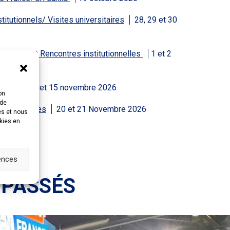
itutionnels/ Visites universitaires
28, 29 et 30
n France" et Rencontres institutionnelles
1 et 2
lande
14 et 15 novembre 2026
on
 de
F Philippines
20 et 21 Novembre 2026
es et nous
okies en
rences
 PASSÉS