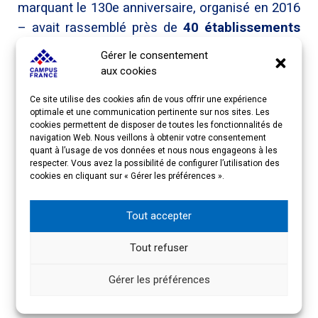
marquant le 130e anniversaire, organisé en 2016
– avait rassemblé près de
40 établissements
français et 1 000 étudiants coréens.
Gérer le consentement
Ne manquez pas cette édition unique inscrite
aux cookies
e
dans le cadre symbolique du 140
Ce site utilise des cookies afin de vous offrir une expérience
anniversaire des relations diplomatiques
optimale et une communication pertinente sur nos sites. Les
entre nos deux pays. Réservez dès à présent
cookies permettent de disposer de toutes les fonctionnalités de
navigation Web. Nous veillons à obtenir votre consentement
ces dates !
quant à l’usage de vos données et nous nous engageons à les
respecter. Vous avez la possibilité de configurer l’utilisation des
cookies en cliquant sur « Gérer les préférences ».
LETTRE D’INVITATION
de Monsieur
Tout accepter
l’Ambassadeur de France en Corée Philippe
BERTOUX : télécharger
ICI
Tout refuser
INFORMATIONS PRATIQUES
: télécharger
ICI
Gérer les préférences