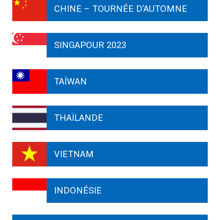
CHINE – TOURNÉE D’AUTOMNE
SINGAPOUR 2023
TAÏWAN
THAÏLANDE
VIETNAM
INDONÉSIE