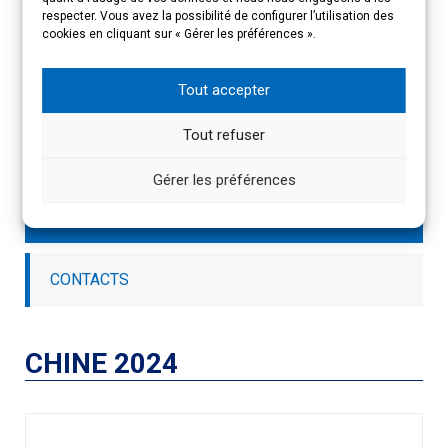
Imprimer
Email
respecter. Vous avez la possibilité de configurer l’utilisation des
cookies en cliquant sur « Gérer les préférences ».
ACCÈS RAPIDE
Tout accepter
Tout refuser
PRÉSENTATION DE L’ÉVÉNEMENT
Gérer les préférences
INSCRIPTION
CONTACTS
CHINE 2024