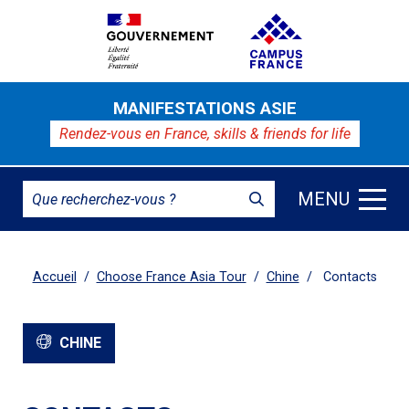
MANIFESTATIONS ASIE
Rendez-vous en France,
skills & friends for life
MENU
Accueil
Choose France Asia Tour
Chine
Contacts
CHINE