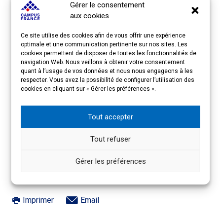
Gérer le consentement
– Prénom, nom, fonction et email de vos
aux cookies
participants
Ce site utilise des cookies afin de vous offrir une expérience
optimale et une communication pertinente sur nos sites. Les
Le lien de connexion à cet événement vous seront
cookies permettent de disposer de toutes les fonctionnalités de
transmis ultérieurement.
navigation Web. Nous veillons à obtenir votre consentement
quant à l’usage de vos données et nous nous engageons à les
respecter. Vous avez la possibilité de configurer l’utilisation des
Ce Café-croissant Indonésie est
gratuit
et uniquement
cookies en cliquant sur « Gérer les préférences ».
réservé aux établissements
adhérents
au Forum
Campus France.
Tout accepter
Tout refuser
Gérer les préférences
Imprimer
Email