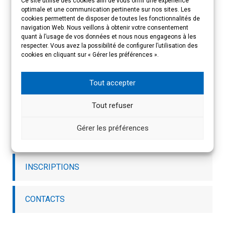
Ce site utilise des cookies afin de vous offrir une expérience
recommandés : télécharger le document
optimale et une communication pertinente sur nos sites. Les
ICI
(mise à jour le 23-09-2025)
cookies permettent de disposer de toutes les fonctionnalités de
navigation Web. Nous veillons à obtenir votre consentement
quant à l’usage de vos données et nous nous engageons à les
respecter. Vous avez la possibilité de configurer l’utilisation des
cookies en cliquant sur « Gérer les préférences ».
Imprimer
Email
Tout accepter
ACCÈS RAPIDE
Tout refuser
Gérer les préférences
PRÉSENTATION DE L’ÉVÈNEMENT
INSCRIPTIONS
CONTACTS