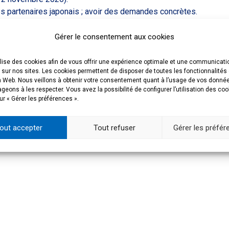
des partenaires japonais ; avoir des demandes concrètes.
sera limité afin de proposer un accompagnement sur
Gérer le consentement aux cookies
et japonaises est envisagé le 29 octobre mais reste à
ilise des cookies afin de vous offrir une expérience optimale et une communicati
 sur nos sites. Les cookies permettent de disposer de toutes les fonctionnalités
n Web. Nous veillons à obtenir votre consentement quant à l’usage de vos donné
eons à les respecter. Vous avez la possibilité de configurer l’utilisation des co
ents automnaux de l’Espace Campus France Corée du sud
ur « Gérer les préférences ».
s directement par l’Espace Campus France Japon.
out accepter
Tout refuser
Gérer les préfé
tacter à l’adresse suivante :