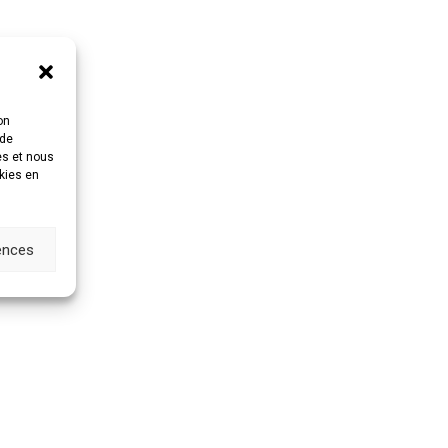
on
 de
es et nous
okies en
rences