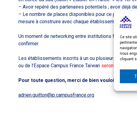
– Avoir repéré des partenaires potentiels ; avoir déjà 
– Le nombre de places disponibles pour ce programme 
mesure à construire avec chaque établissement.
Un moment de networking entre institutions françaises 
Ce site ut
pertinente
confirmer.
navigatio
nous engag
Les établissements inscrits à un ou plusieurs événem
cliquant s
ou de l’Espace Campus France Taïwan
seront contacté
T
Pour toute question, merci de bien vouloir nous con
adrien.guitton@jp.campusfrance.org