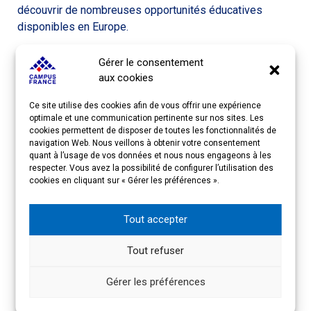
découvrir de nombreuses opportunités éducatives
disponibles en Europe.
Lors de l’édition 2024,
88 exposants européens
ont
Gérer le consentement
pris part à cet événement, accueillant
près de 2 500
aux cookies
visiteurs à Yogyakarta and 4 300 à Jakarta.
Ce site utilise des cookies afin de vous offrir une expérience
optimale et une communication pertinente sur nos sites. Les
EHEF Indonesia 2025 flyer for exhibitors
cookies permettent de disposer de toutes les fonctionnalités de
navigation Web. Nous veillons à obtenir votre consentement
quant à l’usage de vos données et nous nous engageons à les
Les exposants recevront
en septembre,
de la part des
respecter. Vous avez la possibilité de configurer l’utilisation des
organisateurs du salon EHEF,
un guide comprenant les
cookies en cliquant sur « Gérer les préférences ».
informations pratiques : hôtel, taxi, visa…
Tout accepter
Tout refuser
Gérer les préférences