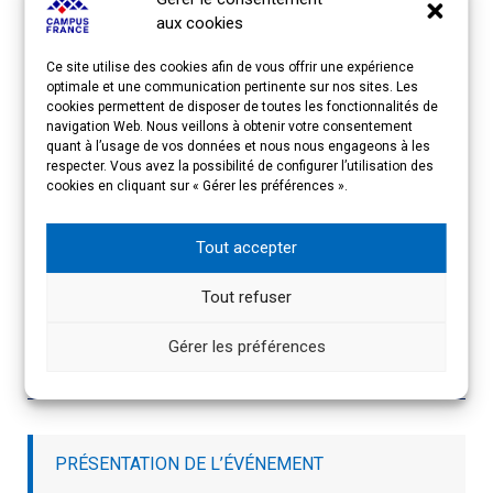
• une agence nationale officielle d’éducation dans l’un
aux cookies
des États membres de l’UE ;
• un établissement d’enseignement supérieur
Ce site utilise des cookies afin de vous offrir une expérience
officiellement accrédité, dont le siège est situé dans l’un
optimale et une communication pertinente sur nos sites. Les
des États membres de l’UE.
cookies permettent de disposer de toutes les fonctionnalités de
navigation Web. Nous veillons à obtenir votre consentement
quant à l’usage de vos données et nous nous engageons à les
respecter. Vous avez la possibilité de configurer l’utilisation des
cookies en cliquant sur « Gérer les préférences ».
Tout accepter
Tout refuser
Imprimer
Email
Gérer les préférences
ACCÈS RAPIDE
PRÉSENTATION DE L’ÉVÉNEMENT