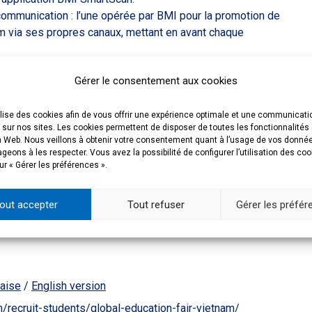
communication : l’une opérée par BMI pour la promotion de
m via ses propres canaux, mettant en avant chaque
Gérer le consentement aux cookies
HE à Hanoï
ilise des cookies afin de vous offrir une expérience optimale et une communicati
 sur nos sites. Les cookies permettent de disposer de toutes les fonctionnalités
Ville
n Web. Nous veillons à obtenir votre consentement quant à l’usage de vos donné
eons à les respecter. Vous avez la possibilité de configurer l’utilisation des co
ur « Gérer les préférences ».
out accepter
Tout refuser
Gérer les préfé
le
çaise
/
English version
/recruit-students/global-education-fair-vietnam/