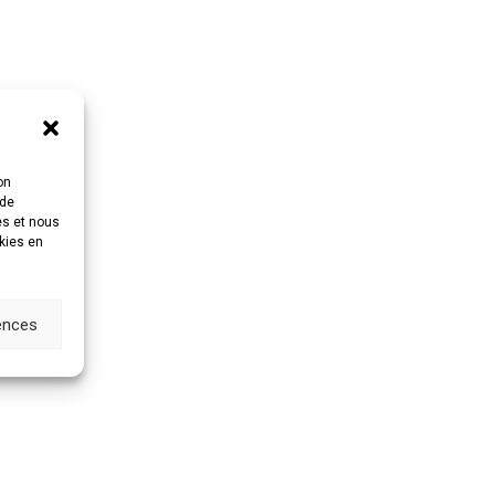
on
 de
es et nous
okies en
rences