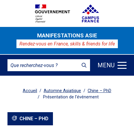
MANIFESTATIONS ASIE
Rendez-vous en France,
skills & friends for life
MENU
Accueil
Automne Asiatique
Chine – PhD
Présentation de l’événement
CHINE – PHD