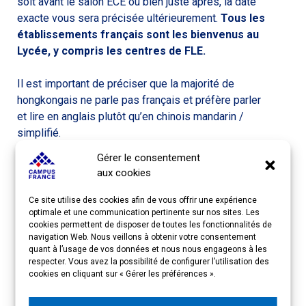
soit avant le salon ECE ou bien juste après, la date
exacte vous sera précisée ultérieurement.
Tous les
établissements français sont les bienvenus au
Lycée, y compris les centres de FLE.
Il est important de préciser que la majorité de
hongkongais ne parle pas français et préfère parler
et lire en anglais plutôt qu’en chinois mandarin /
simplifié.
Gérer le consentement
aux cookies
Lieu du salon
Ce site utilise des cookies afin de vous offrir une expérience
optimale et une communication pertinente sur nos sites. Les
cookies permettent de disposer de toutes les fonctionnalités de
HKTDC Education & Careers Expo – Physical Fair
navigation Web. Nous veillons à obtenir votre consentement
quant à l’usage de vos données et nous nous engageons à les
respecter. Vous avez la possibilité de configurer l’utilisation des
Hong Kong Convention and Exhibition Centre
cookies en cliquant sur « Gérer les préférences ».
1 Expo Drive, Wan Chai, Hong Kong (Harbour Road