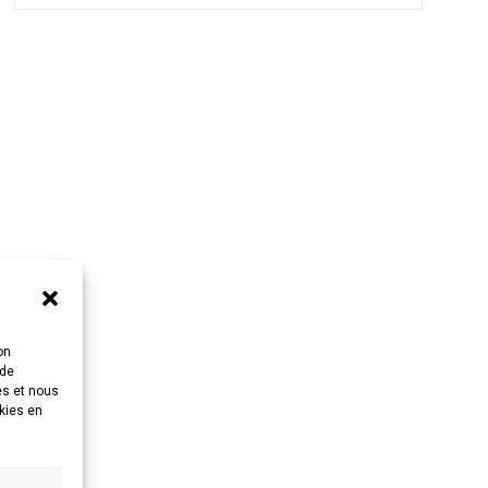
on
 de
es et nous
okies en