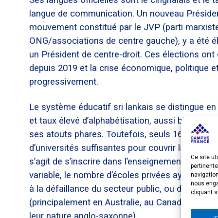
Ses langues officielles sont le cinghalais et l
langue de communication. Un nouveau Préside
mouvement constitué par le JVP (parti marxiste) 
ONG/associations de centre gauche), y a été é
un Président de centre-droit. Ces élections ont 
depuis 2019 et la crise économique, politique e
progressivement.
Le système éducatif sri lankais se distingue en A
et taux élevé d’alphabétisation, aussi bien ch
ses atouts phares. Toutefois, seuls 16% des bac
d’universités suffisantes pour couvrir la demand
Ce site ut
s’agit de s’inscrire dans l’enseignement supérie
pertinente
variable, le nombre d’écoles privées ayant co
navigatio
nous engag
à la défaillance du secteur public, ou de partir 
cliquant s
(principalement en Australie, au Canada et aux E
leur nature anglo-saxonne).