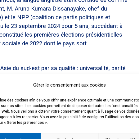
e tamoul, la langue anglaise étant considérée comme
nt, M. Aruna Kumara Dissanayake, chef du
et le NPP (coalition de partis politiques et
lu le 23 septembre 2024 pour 5 ans, succédant à
constitué les premières élections présidentielles
t sociale de 2022 dont le pays sort
sie du sud-est par sa qualité : universalité, parité
ez les hommes que chez les femmes, constituent
Gérer le consentement aux cookies
heliers accèdent à l’université publique, faute
e (une quinzaine seulement). Pour les autres, il
ilise des cookies afin de vous offrir une expérience optimale et une communicati
ur privé pour suivre des cursus d’une durée
 sur nos sites. Les cookies permettent de disposer de toutes les fonctionnalités
nsidérablement augmenté depuis 20 ans en réponse
n Web. Nous veillons à obtenir votre consentement quant à l’usage de vos donné
eons à les respecter. Vous avez la possibilité de configurer l’utilisation des co
étudier à l’étranger pour ceux qui en ont les moyens
ur « Gérer les préférences ».
tats-Unis, destinations « naturelles » en raison de