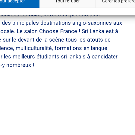
out accepter
Tout refuser
Gérer les préfé
inale à Sri Lanka, devient de plus en plus
ve des principales destinations anglo-saxonnes aux
locale. Le salon Choose France ! Sri Lanka est à
e sur le devant de la scène tous les atouts de
ence, multiculturalité, formations en langue
r les meilleurs étudiants sri lankais à candidater
s-y nombreux !